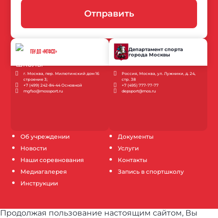
Отправить
Департамент спорта
ГБУ ДО «МГФСО»
города Москвы
г. Москва, пер. Милютинский дом 16
Россия, Москва, ул. Лужники, д. 24,
строение 3;
стр. 38
+7 (499) 242-84-44 Основной
+7 (495) 777-77-77
mgfso@mossport.ru
depsport@mos.ru
Об учреждении
Документы
Новости
Услуги
Наши соревнования
Контакты
Медиагалерея
Запись в спортшколу
Инструкции
Продолжая пользование настоящим сайтом, Вы