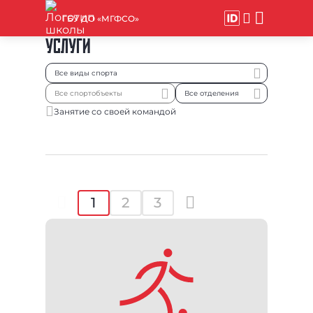
ГБУ ДО «МГФСО»
УСЛУГИ
Занятие со своей командой
1
2
3