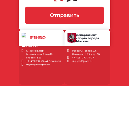
Отправить
Департамент
спорта города
ГБУ ДО «МГФСО»
Москвы
г. Москва, пер.
Россия, Москва, ул.
Милютинский дом 16
Лужники, д. 24, стр. 38
строение 3;
+7 (495) 777-77-77
+7 (499) 242-84-44 Основной
depsport@mos.ru
mgfso@mossport.ru
Об учреждении
Документы
Новости
Услуги
Наши соревнования
Контакты
Медиагалерея
Запись в спортшколу
Инструкции