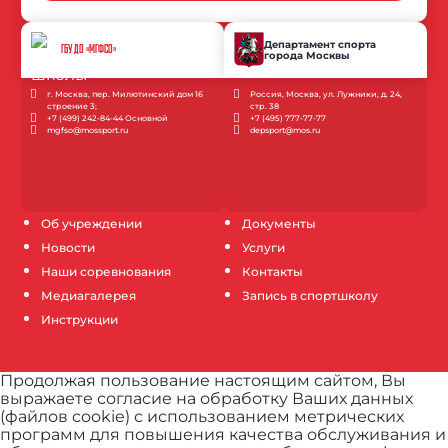
Департамент спорта
ГБУ ДО «МГФСО»
города Москвы
г. Москва, пер. Милютинский дом 16
Россия, Москва, ул. Лужники, д. 24,
строение 3;
стр. 38
+7 (499) 242-84-44 Основной
+7 (495) 777-77-77
mgfso@mossport.ru
depsport@mos.ru
Об учреждении
Документы
Новости
Услуги
Наши соревнования
Контакты
Медиагалерея
Запись в спортшколу
Инструкции
Продолжая пользование настоящим сайтом, Вы
выражаете согласие на обработку Ваших данных
(файлов cookie) с использованием метрических
программ для повышения качества обслуживания и