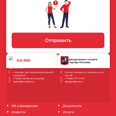
Отправить
Департамент спорта
ГБУ ДО «МГФСО»
города Москвы
г. Москва, пер. Милютинский дом 16
Россия, Москва, ул. Лужники, д. 24,
строение 3;
стр. 38
+7 (499) 242-84-44 Основной
+7 (495) 777-77-77
mgfso@mossport.ru
depsport@mos.ru
Об учреждении
Документы
Новости
Услуги