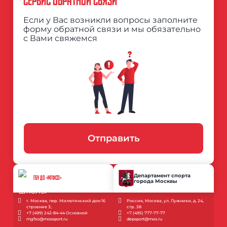
СЕРВИС ОБРАТНОЙ СВЯЗИ
Если у Вас возникли вопросы заполните
форму обратной связи и мы обязательно
с Вами свяжемся
Отправить
Департамент спорта
ГБУ ДО «МГФСО»
города Москвы
г. Москва, пер. Милютинский дом 16
Россия, Москва, ул. Лужники, д. 24,
строение 3;
стр. 38
+7 (499) 242-84-44 Основной
+7 (495) 777-77-77
mgfso@mossport.ru
depsport@mos.ru