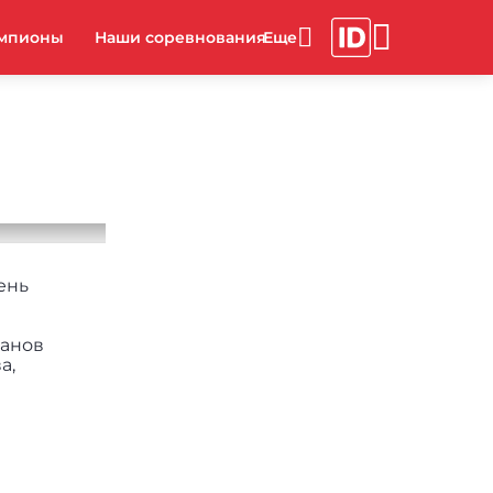
мпионы
Наши соревнования
ень
ранов
а,