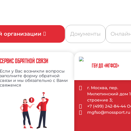
ой организации
Документы
Онлайн
СЕРВИС ОБРАТНОЙ СВЯЗИ
ГБУ ДО «МГФСО»
Если у Вас возникли вопросы
заполните форму обратной
связи и мы обязательно с Вами
свяжемся
г. Москва, пер.
Милютинский дом 1
строение 3;
+7 (499) 242-84-44
mgfso@mossport.ru