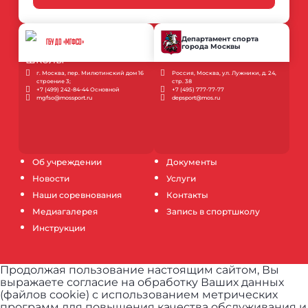
Департамент спорта
ГБУ ДО «МГФСО»
города Москвы
г. Москва, пер. Милютинский дом 16
Россия, Москва, ул. Лужники, д. 24,
строение 3;
стр. 38
+7 (499) 242-84-44 Основной
+7 (495) 777-77-77
mgfso@mossport.ru
depsport@mos.ru
Об учреждении
Документы
Новости
Услуги
Наши соревнования
Контакты
Медиагалерея
Запись в спортшколу
Инструкции
Продолжая пользование настоящим сайтом, Вы
выражаете согласие на обработку Ваших данных
(файлов cookie) с использованием метрических
программ для повышения качества обслуживания и