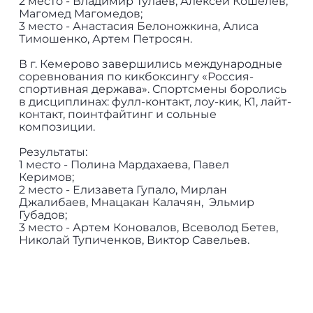
2 место - Владимир Тулаев, Алексей Кошелев,
Магомед Магомедов;
3 место - Анастасия Белоножкина, Алиса
Тимошенко, Артем Петросян.
В г. Кемерово завершились международные
соревнования по кикбоксингу «Россия-
спортивная держава». Спортсмены боролись
в дисциплинах: фулл-контакт, лоу-кик, К1, лайт-
контакт, поинтфайтинг и сольные
композиции.
Результаты:
1 место - Полина Мардахаева, Павел
Керимов;
2 место - Елизавета Гупало, Мирлан
Джалибаев, Мнацакан Калачян, Эльмир
Губадов;
3 место - Артем Коновалов, Всеволод Бетев,
Николай Тупиченков, Виктор Савельев.