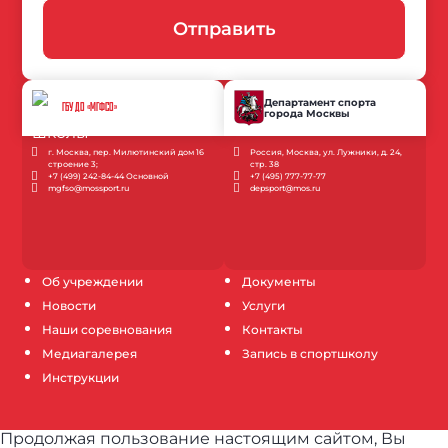
Отправить
Департамент спорта
ГБУ ДО «МГФСО»
города Москвы
г. Москва, пер. Милютинский дом 16
Россия, Москва, ул. Лужники, д. 24,
строение 3;
стр. 38
+7 (499) 242-84-44 Основной
+7 (495) 777-77-77
mgfso@mossport.ru
depsport@mos.ru
Об учреждении
Документы
Новости
Услуги
Наши соревнования
Контакты
Медиагалерея
Запись в спортшколу
Инструкции
Продолжая пользование настоящим сайтом, Вы