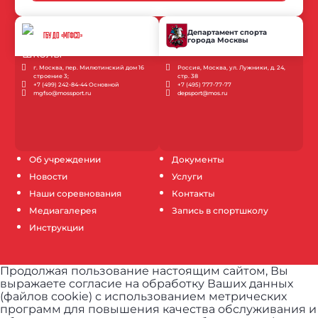
Департамент спорта
ГБУ ДО «МГФСО»
города Москвы
г. Москва, пер. Милютинский дом 16
Россия, Москва, ул. Лужники, д. 24,
строение 3;
стр. 38
+7 (499) 242-84-44 Основной
+7 (495) 777-77-77
mgfso@mossport.ru
depsport@mos.ru
Об учреждении
Документы
Новости
Услуги
Наши соревнования
Контакты
Медиагалерея
Запись в спортшколу
Инструкции
Продолжая пользование настоящим сайтом, Вы
выражаете согласие на обработку Ваших данных
(файлов cookie) с использованием метрических
программ для повышения качества обслуживания и