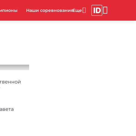
мпионы
Наши соревнования
ственной
о
авета