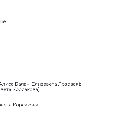
рше
лиса Балан, Елизавета Лозовая);
вета Корсакова).
вета Корсакова).