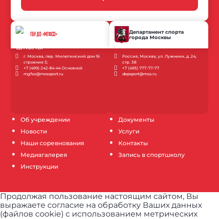
Департамент спорта
ГБУ ДО «МГФСО»
города Москвы
г. Москва, пер. Милютинский дом 16
Россия, Москва, ул. Лужники, д. 24,
строение 3;
стр. 38
+7 (499) 242-84-44 Основной
+7 (495) 777-77-77
mgfso@mossport.ru
depsport@mos.ru
Об учреждении
Документы
Новости
Услуги
Наши соревнования
Контакты
Медиагалерея
Запись в спортшколу
Инструкции
Продолжая пользование настоящим сайтом, Вы
выражаете согласие на обработку Ваших данных
(файлов cookie) с использованием метрических