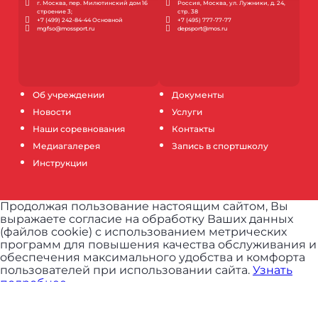
г. Москва, пер. Милютинский дом 16
Россия, Москва, ул. Лужники, д. 24,
строение 3;
стр. 38
+7 (499) 242-84-44 Основной
+7 (495) 777-77-77
mgfso@mossport.ru
depsport@mos.ru
Об учреждении
Документы
Новости
Услуги
Наши соревнования
Контакты
Медиагалерея
Запись в спортшколу
Инструкции
Продолжая пользование настоящим сайтом, Вы
выражаете согласие на обработку Ваших данных
(файлов cookie) с использованием метрических
программ для повышения качества обслуживания и
обеспечения максимального удобства и комфорта
пользователей при использовании сайта.
Узнать
подробнее.
ПРИНЯТЬ