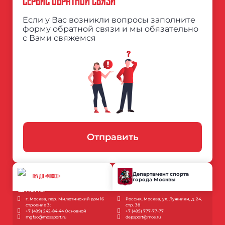
СЕРВИС ОБРАТНОЙ СВЯЗИ
Если у Вас возникли вопросы заполните
форму обратной связи и мы обязательно
с Вами свяжемся
Отправить
Департамент спорта
ГБУ ДО «МГФСО»
города Москвы
г. Москва, пер. Милютинский дом 16
Россия, Москва, ул. Лужники, д. 24,
строение 3;
стр. 38
+7 (499) 242-84-44 Основной
+7 (495) 777-77-77
mgfso@mossport.ru
depsport@mos.ru