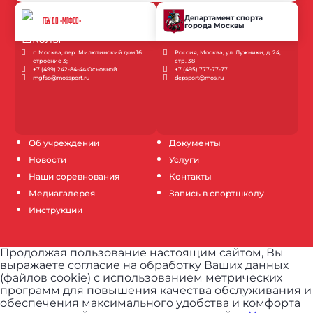
Департамент спорта
ГБУ ДО «МГФСО»
города Москвы
г. Москва, пер. Милютинский дом 16
Россия, Москва, ул. Лужники, д. 24,
строение 3;
стр. 38
+7 (499) 242-84-44 Основной
+7 (495) 777-77-77
mgfso@mossport.ru
depsport@mos.ru
Об учреждении
Документы
Новости
Услуги
Наши соревнования
Контакты
Медиагалерея
Запись в спортшколу
Инструкции
Продолжая пользование настоящим сайтом, Вы
выражаете согласие на обработку Ваших данных
(файлов cookie) с использованием метрических
программ для повышения качества обслуживания и
обеспечения максимального удобства и комфорта