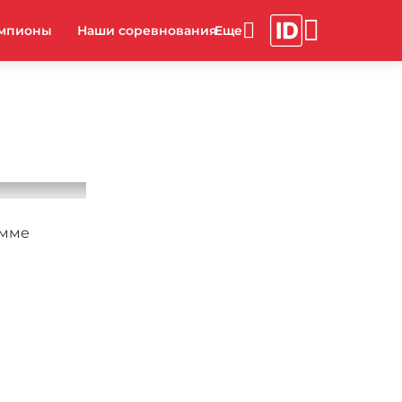
мпионы
Наши соревнования
амме