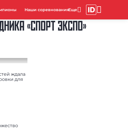
мпионы
Наши соревнования
ДНИКА «СПОРТ ЭКСПО»
стей ждала
ровки для
ожество