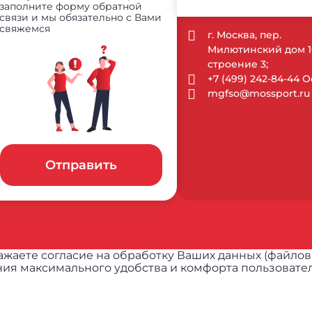
заполните форму обратной
связи и мы обязательно с Вами
свяжемся
г. Москва, пер.
Милютинский дом 1
строение 3;
+7 (499) 242-84-44
mgfso@mossport.ru
Отправить
жаете согласие на обработку Ваших данных (файлов
ия максимального удобства и комфорта пользовател