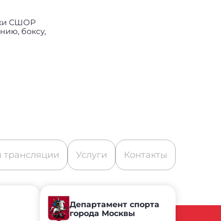
ики СШОР
нию, боксу,
 трансляции
Услуги
Контакты
Департамент спорта
города Москвы