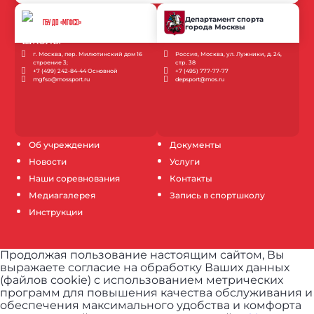
Департамент спорта
ГБУ ДО «МГФСО»
города Москвы
г. Москва, пер. Милютинский дом 16
Россия, Москва, ул. Лужники, д. 24,
строение 3;
стр. 38
+7 (499) 242-84-44 Основной
+7 (495) 777-77-77
mgfso@mossport.ru
depsport@mos.ru
Об учреждении
Документы
Новости
Услуги
Наши соревнования
Контакты
Медиагалерея
Запись в спортшколу
Инструкции
Продолжая пользование настоящим сайтом, Вы
выражаете согласие на обработку Ваших данных
(файлов cookie) с использованием метрических
программ для повышения качества обслуживания и
обеспечения максимального удобства и комфорта