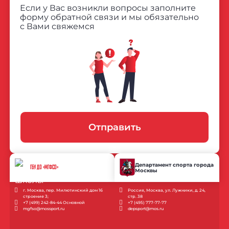
Если у Вас возникли вопросы заполните
форму обратной связи и мы обязательно
с Вами свяжемся
Отправить
Департамент спорта города
ГБУ ДО «МГФСО»
Москвы
г. Москва, пер. Милютинский дом 16
Россия, Москва, ул. Лужники, д. 24,
строение 3;
стр. 38
+7 (499) 242-84-44 Основной
+7 (495) 777-77-77
mgfso@mossport.ru
depsport@mos.ru