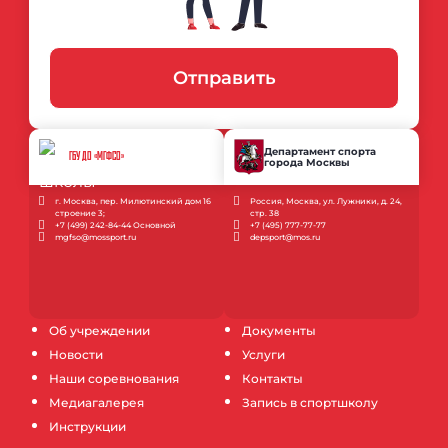
Отправить
Департамент спорта
ГБУ ДО «МГФСО»
города Москвы
г. Москва, пер. Милютинский дом 16
Россия, Москва, ул. Лужники, д. 24,
строение 3;
стр. 38
+7 (499) 242-84-44 Основной
+7 (495) 777-77-77
mgfso@mossport.ru
depsport@mos.ru
Об учреждении
Документы
Новости
Услуги
Наши соревнования
Контакты
Медиагалерея
Запись в спортшколу
Инструкции