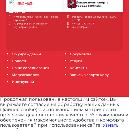
Департамент спорта
ГБУ ДО «МГФСО»
города Москвы
г. Москва, пер. Милютинский дом 16
Россия, Москва, ул. Лужники, д. 24,
строение 3;
стр. 38
+7 (499) 242-84-44 Основной
+7 (495) 777-77-77
mgfso@mossport.ru
depsport@mos.ru
Об учреждении
Документы
Новости
Услуги
Наши соревнования
Контакты
Медиагалерея
Запись в спортшколу
Инструкции
Продолжая пользование настоящим сайтом, Вы
выражаете согласие на обработку Ваших данных
(файлов cookie) с использованием метрических
программ для повышения качества обслуживания и
обеспечения максимального удобства и комфорта
пользователей при использовании сайта.
Узнать