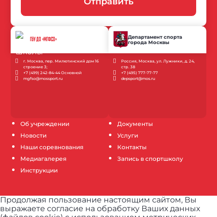
Отправить
Департамент спорта
ГБУ ДО «МГФСО»
города Москвы
г. Москва, пер. Милютинский дом 16
Россия, Москва, ул. Лужники, д. 24,
строение 3;
стр. 38
+7 (499) 242-84-44 Основной
+7 (495) 777-77-77
mgfso@mossport.ru
depsport@mos.ru
Об учреждении
Документы
Новости
Услуги
Наши соревнования
Контакты
Медиагалерея
Запись в спортшколу
Инструкции
Продолжая пользование настоящим сайтом, Вы
выражаете согласие на обработку Ваших данных