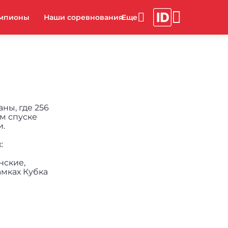
мпионы
Наши соревнования
ны, где 256
м спуске
и.
:
нские,
амках Кубка