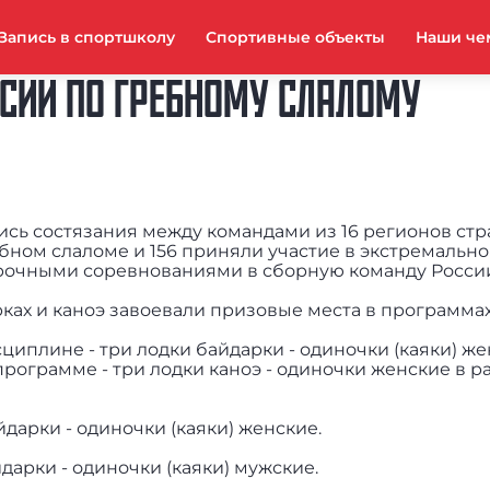
Запись в спортшколу
Спортивные объекты
Наши че
ССИИ ПО ГРЕБНОМУ СЛАЛОМУ
сь состязания между командами из 16 регионов стра
ебном слаломе и 156 приняли участие в экстремально
орочными соревнованиями в сборную команду Росси
ах и каноэ завоевали призовые места в программах
иплине - три лодки байдарки - одиночки (каяки) же
программе - три лодки каноэ - одиночки женские в р
йдарки - одиночки (каяки) женские.
йдарки - одиночки (каяки) мужские.