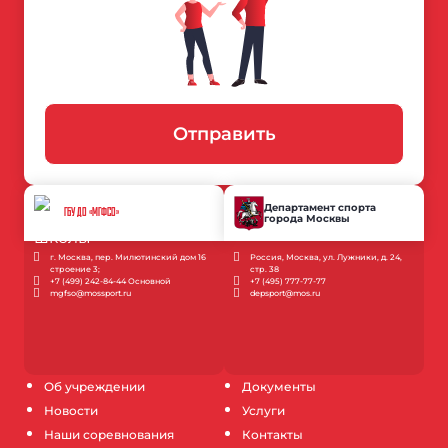
Отправить
Департамент спорта
ГБУ ДО «МГФСО»
города Москвы
г. Москва, пер. Милютинский дом 16
Россия, Москва, ул. Лужники, д. 24,
строение 3;
стр. 38
+7 (499) 242-84-44 Основной
+7 (495) 777-77-77
mgfso@mossport.ru
depsport@mos.ru
Об учреждении
Документы
Новости
Услуги
Наши соревнования
Контакты