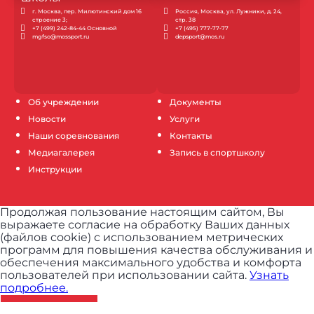
г. Москва, пер. Милютинский дом 16
Россия, Москва, ул. Лужники, д. 24,
строение 3;
стр. 38
+7 (499) 242-84-44 Основной
+7 (495) 777-77-77
mgfso@mossport.ru
depsport@mos.ru
Об учреждении
Документы
Новости
Услуги
Наши соревнования
Контакты
Медиагалерея
Запись в спортшколу
Инструкции
Продолжая пользование настоящим сайтом, Вы
выражаете согласие на обработку Ваших данных
(файлов cookie) с использованием метрических
программ для повышения качества обслуживания и
обеспечения максимального удобства и комфорта
пользователей при использовании сайта.
Узнать
подробнее.