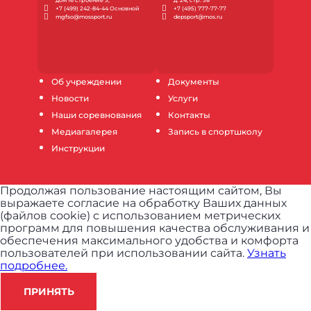
дом 16 строение 3;
д. 24, стр. 38
+7 (499) 242-84-44 Основной
+7 (495) 777-77-77
mgfso@mossport.ru
depsport@mos.ru
Об учреждении
Документы
Новости
Услуги
Наши соревнования
Контакты
Медиагалерея
Запись в спортшколу
Инструкции
Продолжая пользование настоящим сайтом, Вы
выражаете согласие на обработку Ваших данных
(файлов cookie) с использованием метрических
программ для повышения качества обслуживания и
обеспечения максимального удобства и комфорта
пользователей при использовании сайта.
Узнать
подробнее.
ПРИНЯТЬ