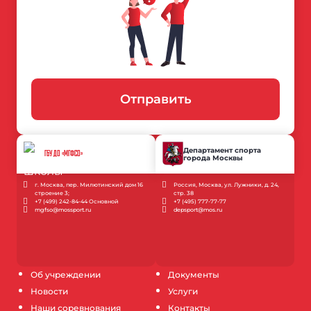
Отправить
Департамент спорта
ГБУ ДО «МГФСО»
города Москвы
г. Москва, пер. Милютинский дом 16
Россия, Москва, ул. Лужники, д. 24,
строение 3;
стр. 38
+7 (499) 242-84-44 Основной
+7 (495) 777-77-77
mgfso@mossport.ru
depsport@mos.ru
Об учреждении
Документы
Новости
Услуги
Наши соревнования
Контакты