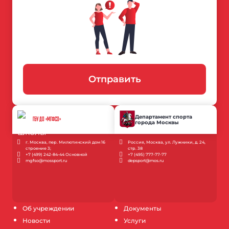
Отправить
Департамент спорта
ГБУ ДО «МГФСО»
города Москвы
г. Москва, пер. Милютинский дом 16
Россия, Москва, ул. Лужники, д. 24,
строение 3;
стр. 38
+7 (499) 242-84-44 Основной
+7 (495) 777-77-77
mgfso@mossport.ru
depsport@mos.ru
Об учреждении
Документы
Новости
Услуги