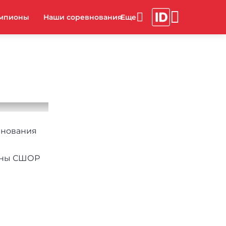
мпионы
Наши соревнования
внования
мены СШОР