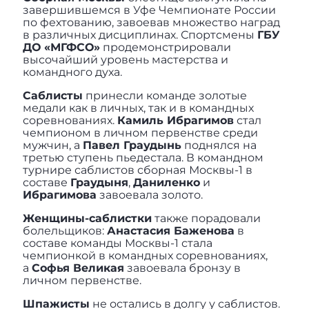
завершившемся в Уфе Чемпионате России
по фехтованию, завоевав множество наград
в различных дисциплинах. Спортсмены
ГБУ
ДО «МГФСО»
продемонстрировали
высочайший уровень мастерства и
командного духа.
Саблисты
принесли команде золотые
медали как в личных, так и в командных
соревнованиях.
Камиль Ибрагимов
стал
чемпионом в личном первенстве среди
мужчин, а
Павел Граудынь
поднялся на
третью ступень пьедестала. В командном
турнире саблистов сборная Москвы-1 в
составе
Граудыня
,
Даниленко
и
Ибрагимова
завоевала золото.
Женщины-саблистки
также порадовали
болельщиков:
Анастасия Баженова
в
составе команды Москвы-1 стала
чемпионкой в командных соревнованиях,
а
Софья Великая
завоевала бронзу в
личном первенстве.
Шпажисты
не остались в долгу у саблистов.