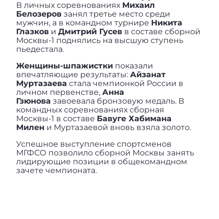
В личных соревнованиях
Михаил
Белозеров
занял третье место среди
мужчин, а в командном турнире
Никита
Глазков
и
Дмитрий Гусев
в составе сборной
Москвы-1 поднялись на высшую ступень
пьедестала.
Женщины-шпажистки
показали
впечатляющие результаты:
Айзанат
Муртазаева
стала чемпионкой России в
личном первенстве,
Анна
Гзюнова
завоевала бронзовую медаль. В
командных соревнованиях сборная
Москвы-1 в составе
Бавуге Хабимана
Милен
и Муртазаевой вновь взяла золото.
Успешное выступление спортсменов
МГФСО позволило сборной Москвы занять
лидирующие позиции в общекомандном
зачете чемпионата.