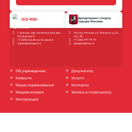
Департамент спорта
ГБУ ДО «МГФСО»
города Москвы
г. Москва, пер. Милютинский дом
Россия, Москва, ул. Лужники, д. 24,
16 строение 3;
стр. 38
+7 (499) 242-84-44 Основной
+7 (495) 777-77-77
mgfso@mossport.ru
depsport@mos.ru
Об учреждении
Документы
Новости
Услуги
Наши соревнования
Контакты
Медиагалерея
Запись в спортшколу
Инструкции
Продолжая пользование настоящим сайтом, Вы
выражаете согласие на обработку Ваших данных
(файлов cookie) с использованием метрических