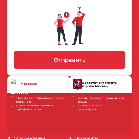
Отправить
Департамент спорта
ГБУ ДО «МГФСО»
города Москвы
г. Москва, пер. Милютинский дом 16
Россия, Москва, ул. Лужники, д. 24,
строение 3;
стр. 38
+7 (499) 242-84-44 Основной
+7 (495) 777-77-77
mgfso@mossport.ru
depsport@mos.ru
Об учреждении
Документы