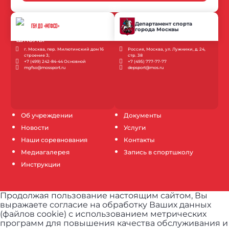
Департамент спорта
ГБУ ДО «МГФСО»
города Москвы
г. Москва, пер. Милютинский дом 16
Россия, Москва, ул. Лужники, д. 24,
строение 3;
стр. 38
+7 (499) 242-84-44 Основной
+7 (495) 777-77-77
mgfso@mossport.ru
depsport@mos.ru
Об учреждении
Документы
Новости
Услуги
Наши соревнования
Контакты
Медиагалерея
Запись в спортшколу
Инструкции
Продолжая пользование настоящим сайтом, Вы
выражаете согласие на обработку Ваших данных
(файлов cookie) с использованием метрических
программ для повышения качества обслуживания и