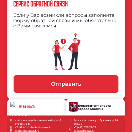
СЕРВИС ОБРАТНОЙ СВЯЗИ
Если у Вас возникли вопросы заполните
форму обратной связи и мы обязательно
с Вами свяжемся
Отправить
Департамент спорта
ГБУ ДО «МГФСО»
города Москвы
г. Москва, пер. Милютинский дом 16
Россия, Москва, ул. Лужники, д. 24,
строение 3;
стр. 38
+7 (499) 242-84-44 Основной
+7 (495) 777-77-77
mgfso@mossport.ru
depsport@mos.ru