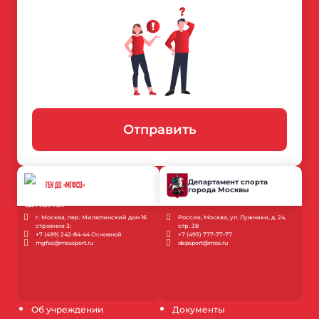
Отправить
Департамент спорта
ГБУ ДО «МГФСО»
города Москвы
г. Москва, пер. Милютинский дом 16
Россия, Москва, ул. Лужники, д. 24,
строение 3;
стр. 38
+7 (499) 242-84-44 Основной
+7 (495) 777-77-77
mgfso@mossport.ru
depsport@mos.ru
Об учреждении
Документы